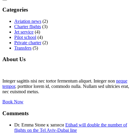
Categories
Aviation news
(2)
Charter flights
(3)
Jet service
(4)
Pilot school
(4)
Private charter
(2)
Transfers
(5)
About Us
Integer sagittis nisi nec tortor fermentum aliquet. Integer non
neque
tempor
, porttitor lorem id, commodo nulla. Nullam sed ultricies erat,
nec euismod metus.
Book Now
Comments
Dr. Emma Stone
к записи
Etihad will double the number of
flights on the Tel Aviv-Dubai line